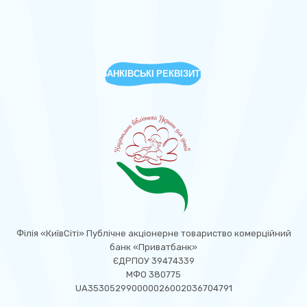
БАНКІВСЬКІ РЕКВІЗИТИ
Філія «КиївСіті» Публічне акціонерне товариство комерційний
банк «Приватбанк»
ЄДРПОУ 39474339
МФО 380775
UA353052990000026002036704791