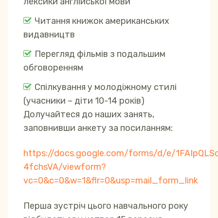
лексики англійської мови
Читання книжок американських
видавництв
Перегляд фільмів з подальшим
обговоренням
Спілкування у молодіжному стилі
(учасники – діти 10-14 років)
Долучайтеся до наших занять,
заповнивши анкету за посиланням:
https://docs.google.com/forms/d/e/1FAIpQL
4fchsVA/viewform?
vc=0&c=0&w=1&flr=0&usp=mail_form_link
Перша зустріч цього навчального року