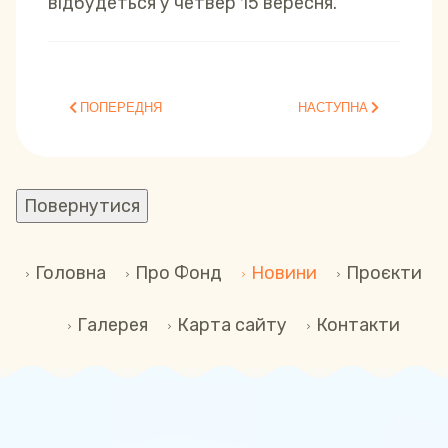
відбудеться у четвер 15 вересня.
ПОПЕРЕДНЯ СТАТТЯ: СВІТ ПРОГРАМУВАННЯ ДЛЯ ДІТЕЙ ІЗ M
НАСТУПНА СТАТТЯ: ENGLIS
ПОПЕРЕДНЯ
НАСТУПНА
Головна
Про Фонд
Новини
Проєкти
Галерея
Карта сайту
Контакти