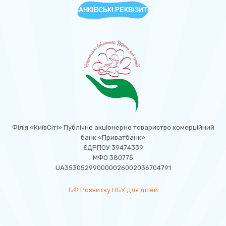
БАНКІВСЬКІ РЕКВІЗИТИ
Філія «КиївСіті» Публічне акціонерне товариство комерційний
банк «Приватбанк»
ЄДРПОУ 39474339
МФО 380775
UA353052990000026002036704791
БФ Розвитку НБУ для дітей