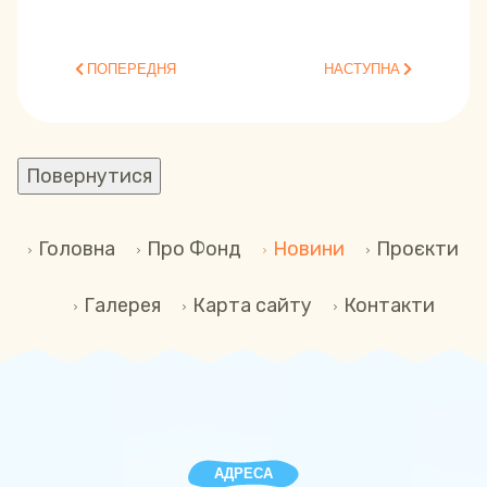
ПОПЕРЕДНЯ СТАТТЯ: ПРОГРАМА «ПСИХОНАВІГАТОР»
НАСТУПНА СТАТТЯ: ПРО
ПОПЕРЕДНЯ
НАСТУПНА
Головна
Про Фонд
Новини
Проєкти
Галерея
Карта сайту
Контакти
АДРЕСА