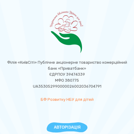
Філія «КиївСіті» Публічне акціонерне товариство комерційний
банк «Приватбанк»
ЄДРПОУ 39474339
МФО 380775
UA353052990000026002036704791
БФ Розвитку НБУ для дітей
АВТОРІЗАЦІЯ