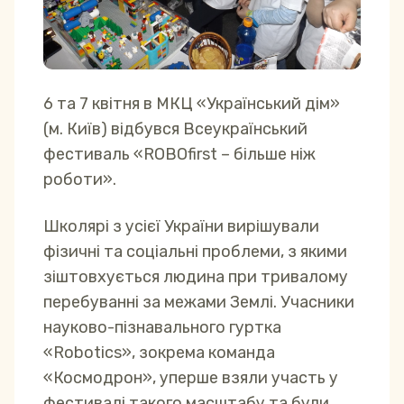
6 та 7 квітня в МКЦ «Український дім»
(м. Київ) відбувся Всеукраїнський
фестиваль «ROBOfirst – більше ніж
роботи».
Школярі з усієї України вирішували
фізичні та соціальні проблеми, з якими
зіштовхується людина при тривалому
перебуванні за межами Землі. Учасники
науково-пізнавального гуртка
«Robotics», зокрема команда
«Космодрон», уперше взяли участь у
фестивалі такого масштабу та були