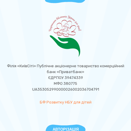
Філія «КиївСіті» Публічне акціонерне товариство комерційний
банк «Приватбанк»
ЄДРПОУ 39474339
МФО 380775
UA353052990000026002036704791
БФ Розвитку НБУ для дітей
АВТОРІЗАЦІЯ