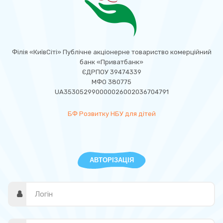
Філія «КиївСіті» Публічне акціонерне товариство комерційний
банк «Приватбанк»
ЄДРПОУ 39474339
МФО 380775
UA353052990000026002036704791
БФ Розвитку НБУ для дітей
АВТОРІЗАЦІЯ