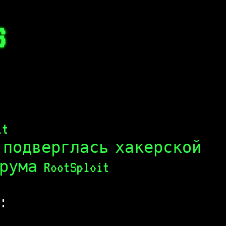
S
it
 подверглась хакерской
ма RootSploit
: