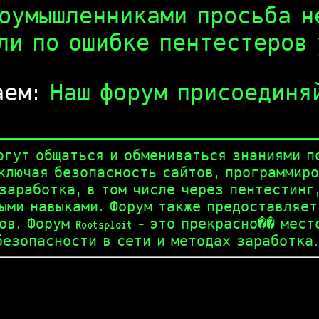
лоумышленниками просьба н
ли по ошибке пентестеров 
аем:
Наш форум присоединяйте
и могут общаться и обмениваться знаниями 
ключая безопасность сайтов, программиро
заработка, в том числе через пентестинг
ыми навыками. Форум также предоставляе
. Форум Rootsploit – это прекрасно�� мес
безопасности в сети и методах заработка.