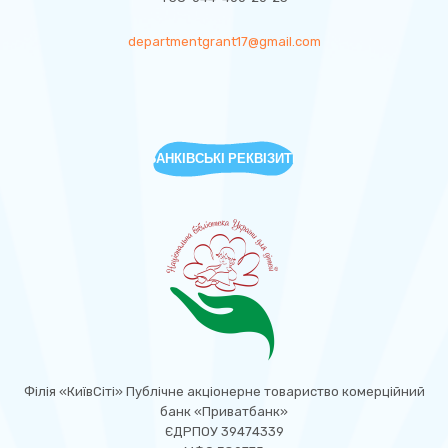
departmentgrant17@gmail.com
БАНКІВСЬКІ РЕКВІЗИТИ
Філія «КиївСіті» Публічне акціонерне товариство комерційний
банк «Приватбанк»
ЄДРПОУ 39474339