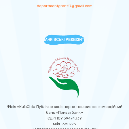
departmentgrant17@gmail.com
БАНКІВСЬКІ РЕКВІЗИТИ
Філія «КиївСіті» Публічне акціонерне товариство комерційний
банк «Приватбанк»
ЄДРПОУ 39474339
МФО 380775